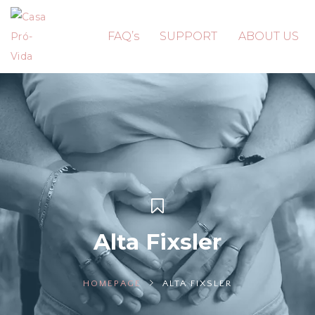
FAQ’s
SUPPORT
ABOUT US
Alta Fixsler
HOMEPAGE
ALTA FIXSLER