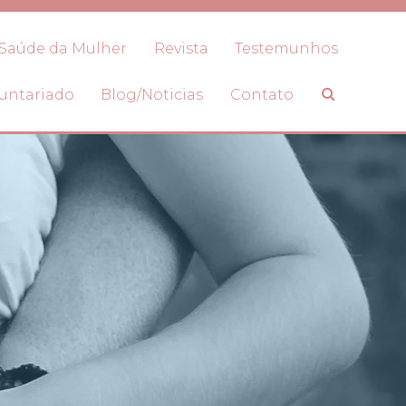
Saúde da Mulher
Revista
Testemunhos
untariado
Blog/Noticias
Contato