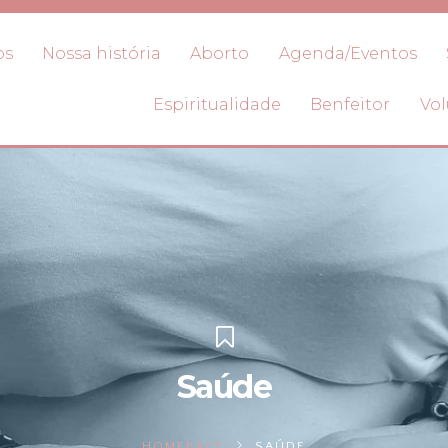
os
Nossa história
Aborto
Agenda/Eventos
Espiritualidade
Benfeitor
Vol
Saúde
HOMEPAGE
SAÚDE