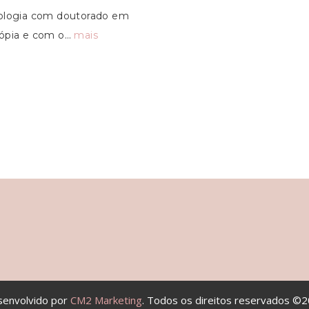
ologia com doutorado em
tiópia e com o…
mais
envolvido por
CM2 Marketing
. Todos os direitos reservados ©