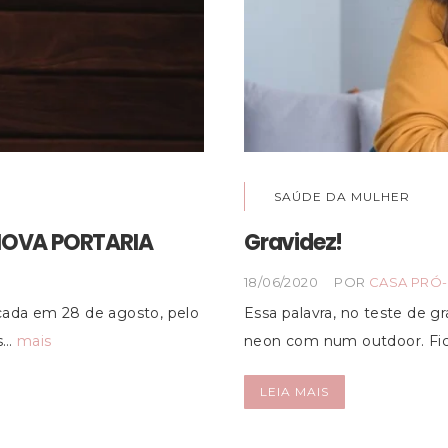
SAÚDE DA MULHER
 NOVA PORTARIA
Gravidez!
18/06/2020
POR
CASA PRÓ-
icada em 28 de agosto, pelo
Essa palavra, no teste de gr
os…
mais
neon com num outdoor. Fi
LEIA MAIS