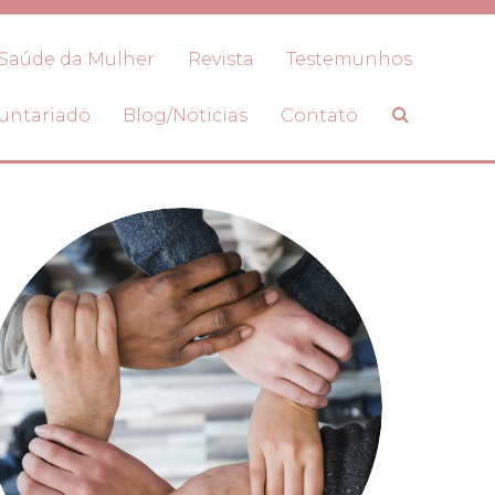
Saúde da Mulher
Revista
Testemunhos
untariado
Blog/Noticias
Contato