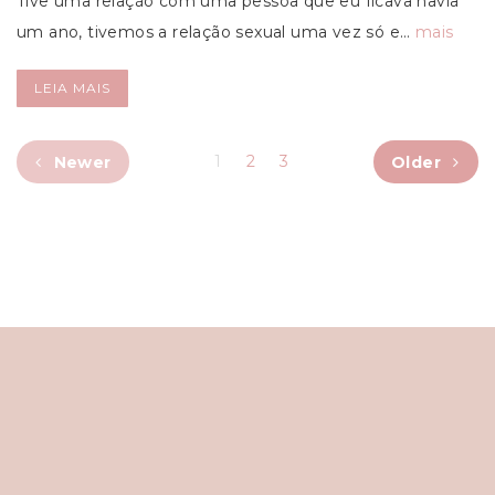
Tive uma relação com uma pessoa que eu ficava havia
um ano, tivemos a relação sexual uma vez só e…
mais
LEIA MAIS
1
2
3
Newer
Older