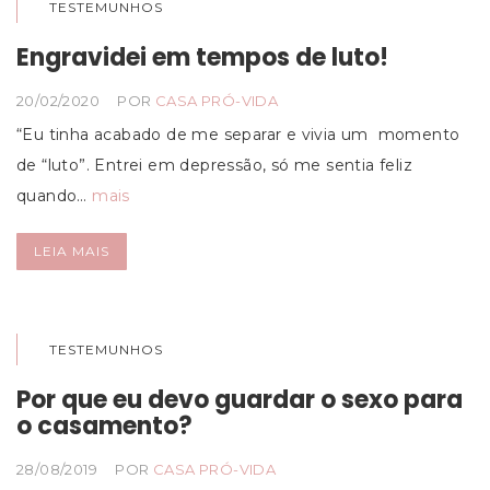
TESTEMUNHOS
Engravidei em tempos de luto!
20/02/2020
POR
CASA PRÓ-VIDA
“Eu tinha acabado de me separar e vivia um momento
de “luto”. Entrei em depressão, só me sentia feliz
quando…
mais
LEIA MAIS
TESTEMUNHOS
Por que eu devo guardar o sexo para
o casamento?
28/08/2019
POR
CASA PRÓ-VIDA