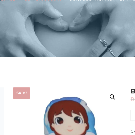
B
Sale!
R
C