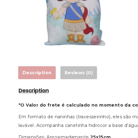
Description
Reviews (0)
Description
*O Valor do frete é calculado no momento da c
Em formato de naninhas (travesseirinho), eles são ma
lavável. Acompanha canetinha hidrocor a base d’água
Dimensões: Aproximadamente
25x15cm