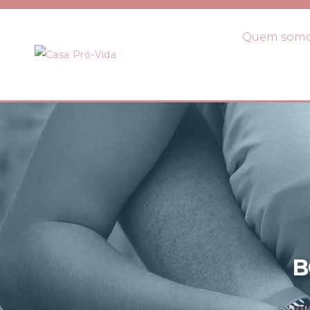
Quem som
B
HOM