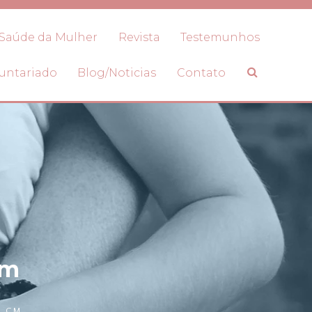
Saúde da Mulher
Revista
Testemunhos
untariado
Blog/Noticias
Contato
cm
5 CM