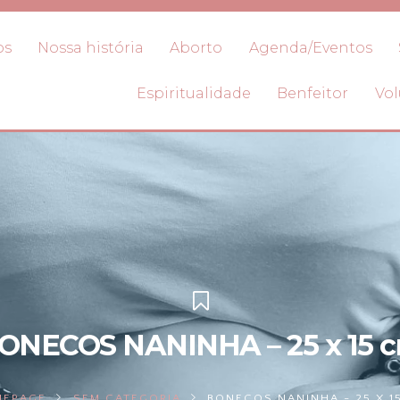
os
Nossa história
Aborto
Agenda/Eventos
Espiritualidade
Benfeitor
Vol
ONECOS NANINHA – 25 x 15 
EPAGE
SEM CATEGORIA
BONECOS NANINHA - 25 X 1