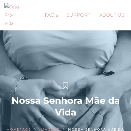
FAQ’s
SUPPORT
ABOUT US
Nossa Senhora Mãe da
Vida
HOMEPAGE
IMAGENS
NOSSA SENHORA MÃE DA