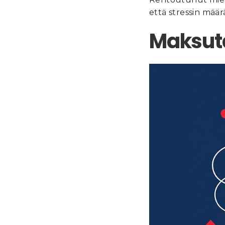
että stressin määr
Maksuta