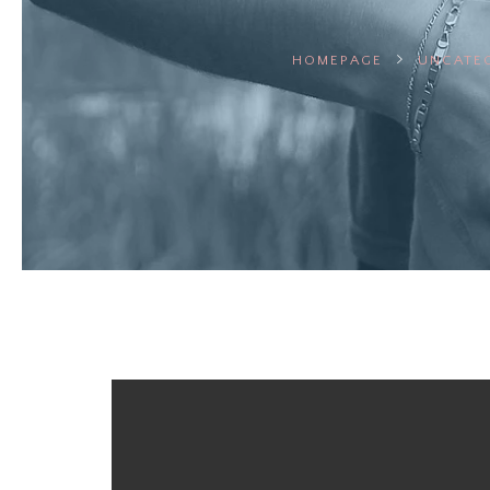
HOMEPAGE
UNCATE