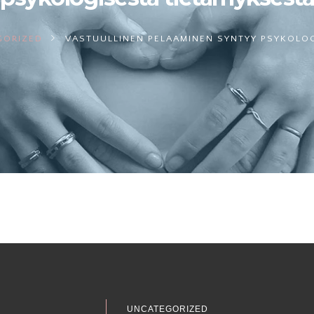
GORIZED
VASTUULLINEN PELAAMINEN SYNTYY PSYKOLOGI
UNCATEGORIZED