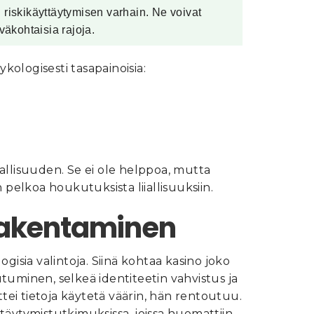
 riskikäyttäytymisen varhain. Ne voivat
väkohtaisia rajoja.
kologisesti tasapainoisia:
allisuuden. Se ei ole helppoa, mutta
 pelkoa houkutuksista liiallisuuksiin.
 rakentaminen
ogisia valintoja. Siinä kohtaa kasino joko
tuminen, selkeä identiteetin vahvistus ja
ei tietoja käytetä väärin, hän rentoutuu.
äytymistutkimuksissa, joissa huomattiin,