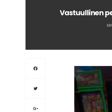
Vastuullinen p
16/