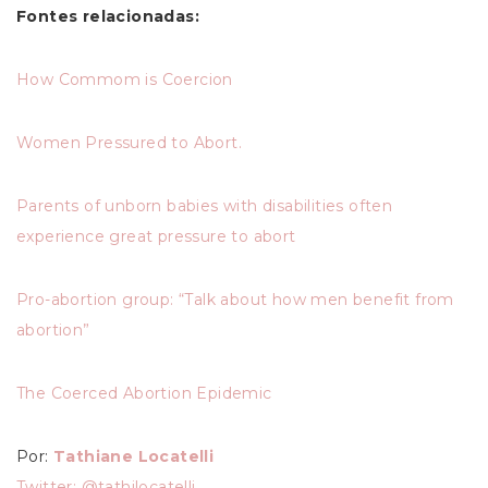
Fontes relacionadas:
How Commom is Coercion
Women Pressured to Abort.
Parents of unborn babies with disabilities often
experience great pressure to abort
Pro-abortion group: “Talk about how men benefit from
abortion”
The Coerced Abortion Epidemic
Por:
Tathiane Locatelli
Twitter: @tathilocatelli