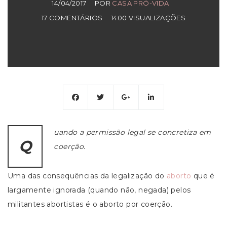
14/04/2017
POR
CASA PRÓ-VIDA
17 COMENTÁRIOS
1400 VISUALIZAÇÕES
uando a permissão legal se concretiza em
Q
coerção.
Uma das consequências da legalização do
aborto
que é
largamente ignorada (quando não, negada) pelos
militantes abortistas é o aborto por coerção.