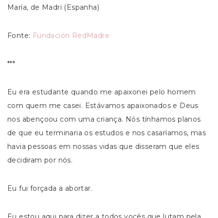
María, de Madri (Espanha)
Fonte:
Fundación RedMadre
***
Eu era estudante quando me apaixonei pelo homem
com quem me casei. Estávamos apaixonados e Deus
nos abençoou com uma criança. Nós tínhamos planos
de que eu terminaria os estudos e nos casaríamos, mas
havia pessoas em nossas vidas que disseram que eles
decidiram por nós.
Eu fui forçada a abortar.
Eu estou aqui para dizer a todos vocês que lutam pela