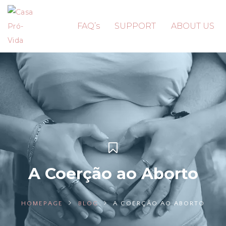
FAQ’s
SUPPORT
ABOUT US
A Coerção ao Aborto
HOMEPAGE
BLOG
A COERÇÃO AO ABORTO