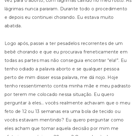
vez para o aborto, com lágrimas caindo no meu rosto. As
lágrimas nunca pararam. Durante todo o procedimento
e depois eu continuei chorando. Eu estava muito
abatida.
Logo após, passei a ter pesadelos recorrentes de um
bebê chorando e que eu procurava freneticamente em
todas as partes mas não conseguia encontrar “ela!”. Eu
tenho odiado a palavra aborto e se qualquer pessoa
perto de mim disser essa palavra, me dá nojo. Hoje
tenho ressentimento contra minha mãe e meu padrasto
por terem me colocado nessa situação. Eu quero
perguntar à eles… vocês realmente achavam que o meu
feto de 12 ou 13 semanas era uma bola de tecido ou
vocês estavam mentindo? Eu quero perguntar como
eles acham que tomar aquela decisão por mim me