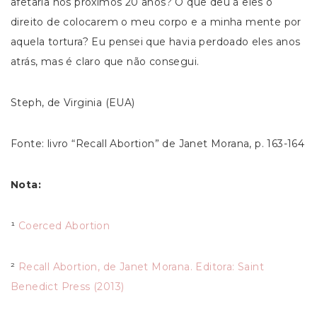
afetaria nos próximos 20 anos? O que deu à eles o
direito de colocarem o meu corpo e a minha mente por
aquela tortura? Eu pensei que havia perdoado eles anos
atrás, mas é claro que não consegui.
Steph, de Virginia (EUA)
Fonte: livro “Recall Abortion” de Janet Morana, p. 163-164
Nota:
¹
Coerced Abortion
²
Recall Abortion, de Janet Morana. Editora: Saint
Benedict Press (2013)