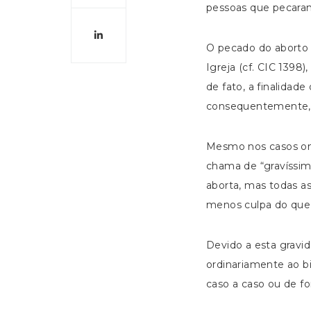
pessoas que pecaram
O pecado do aborto
Igreja (cf. CIC 1398
de fato, a finalida
consequentemente, f
Mesmo nos casos ond
chama de “gravíssi
aborta, mas todas a
menos culpa do que 
Devido a esta gravi
ordinariamente ao bi
caso a caso ou de f