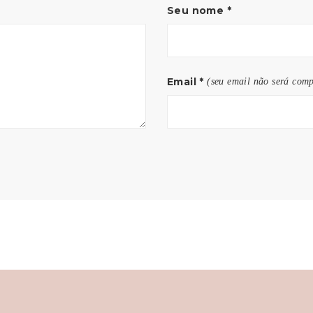
Seu nome
*
Email
*
(seu email não será comp