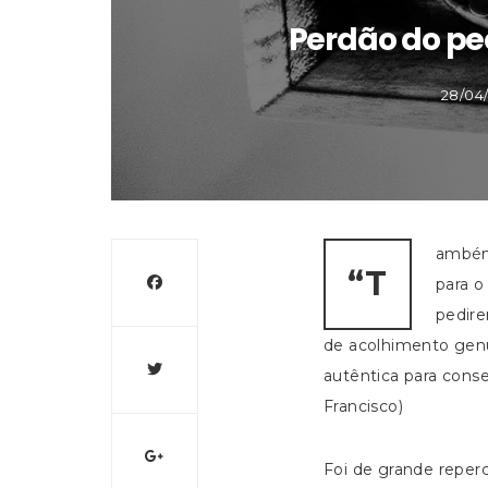
Perdão do pe
28/04
ambém 
“T
para o
pedire
de acolhimento gen
autêntica para cons
Francisco)
Foi de grande reperc