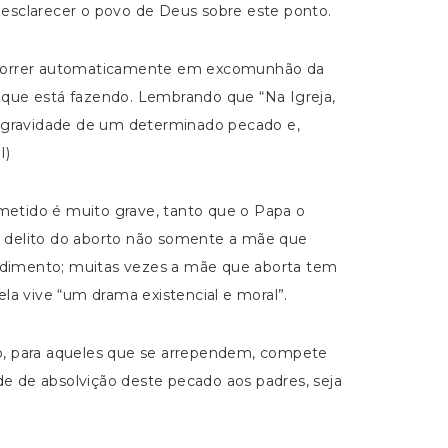
esclarecer o povo de Deus sobre este ponto.
incorrer automaticamente em excomunhão da
o que está fazendo. Lembrando que “Na Igreja,
a gravidade de um determinado pecado e,
I)
etido é muito grave, tanto que o Papa o
 delito do aborto não somente a mãe que
cedimento; muitas vezes a mãe que aborta tem
a vive “um drama existencial e moral”.
ção, para aqueles que se arrependem, compete
de de absolvição deste pecado aos padres, seja