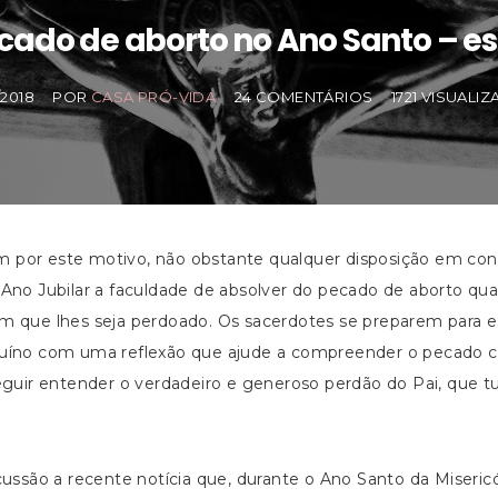
cado de aborto no Ano Santo – e
/2018
POR
CASA PRÓ-VIDA
24 COMENTÁRIOS
1721 VISUALI
por este motivo, não obstante qualquer disposição em contr
 Ano Jubilar a faculdade de absolver do pecado de aborto qu
m que lhes seja perdoado. Os sacerdotes se preparem para e
uíno com uma reflexão que ajude a compreender o pecado co
eguir entender o verdadeiro e generoso perdão do Pai, que 
ussão a recente notícia que, durante o Ano Santo da Miseric