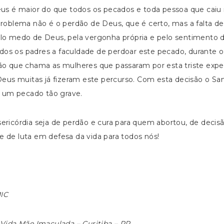
eus é maior do que todos os pecados e toda pessoa que caiu 
problema não é o perdão de Deus, que é certo, mas a falta d
lo medo de Deus, pela vergonha própria e pelo sentimento de
todos os padres a faculdade de perdoar este pecado, durante 
ão que chama as mulheres que passaram por esta triste exp
Deus muitas já fizeram este percurso. Com esta decisão o Sa
a um pecado tão grave.
ricórdia seja de perdão e cura para quem abortou, de decisã
 de luta em defesa da vida para todos nós!
MIC
-Vida Mãe Imaculada – Curitiba – PR