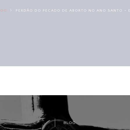
LOG
PERDÃO DO PECADO DE ABORTO NO ANO SANTO – 
BLOG