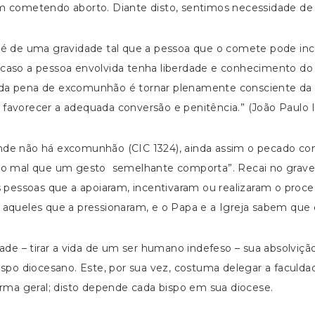
 cometendo aborto. Diante disto, sentimos necessidade de 
 é de uma gravidade tal que a pessoa que o comete pode 
), caso a pessoa envolvida tenha liberdade e conhecimento d
de da pena de excomunhão é tornar plenamente consciente d
avorecer a adequada conversão e penitência.” (João Paulo I
e não há excomunhão (CIC 1324), ainda assim o pecado com
mo mal que um gesto semelhante comporta”. Recai no grave
s pessoas que a apoiaram, incentivaram ou realizaram o pro
aqueles que a pressionaram, e o Papa e a Igreja sabem que el
dade – tirar a vida de um ser humano indefeso – sua absolvi
spo diocesano. Este, por sua vez, costuma delegar a faculda
orma geral; disto depende cada bispo em sua diocese.