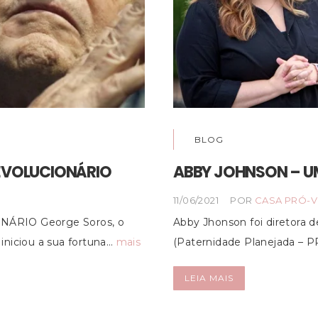
BLOG
REVOLUCIONÁRIO
ABBY JOHNSON – U
11/06/2021
POR
CASA PRÓ-V
ÁRIO George Soros, o
Abby Jhonson foi diretora 
iniciou a sua fortuna…
mais
(Paternidade Planejada – P
LEIA MAIS