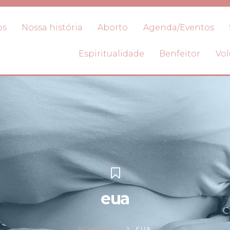
os
Nossa história
Aborto
Agenda/Eventos
Espiritualidade
Benfeitor
Vol
eua
HOMEPAGE
EUA