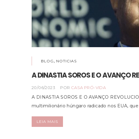
,
BLOG
NOTICIAS
A DINASTIA SOROS E O AVANÇO 
20/06/2023
POR
CASA PRÓ-VIDA
A DINASTIA SOROS E O AVANÇO REVOLUCION
multimilionário húngaro radicado nos EUA, que 
LEIA MAIS