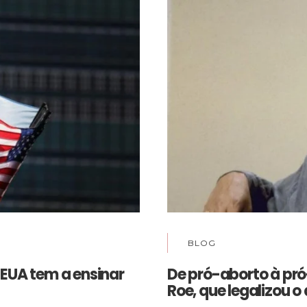
BLOG
 EUA tem a ensinar
De pró-aborto à pr
Roe, que legalizou o