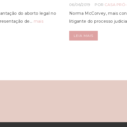
06/06/2019
POR
CASA PRÓ-
lantação do aborto legal no
Norma McCorvey, mais conh
 apresentação de…
mais
litigante do processo judic
LEIA MAIS