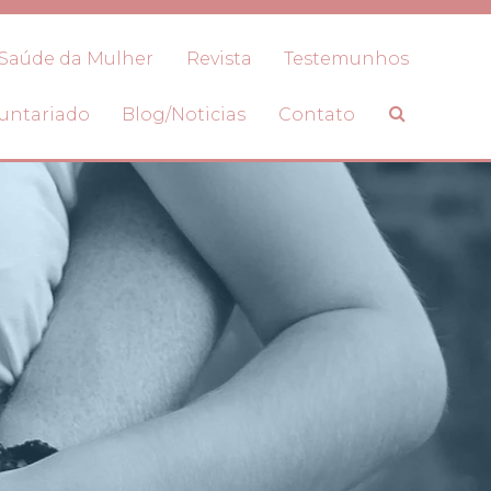
Saúde da Mulher
Revista
Testemunhos
untariado
Blog/Noticias
Contato