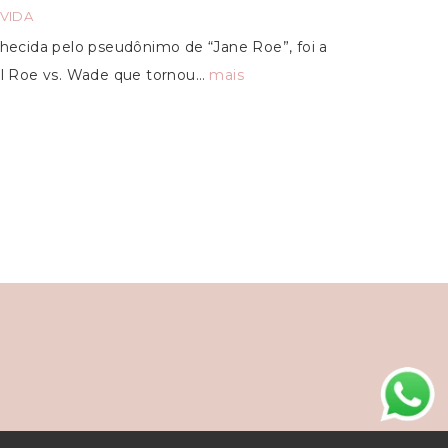
VIDA
ecida pelo pseudônimo de “Jane Roe”, foi a
ial Roe vs. Wade que tornou…
mais