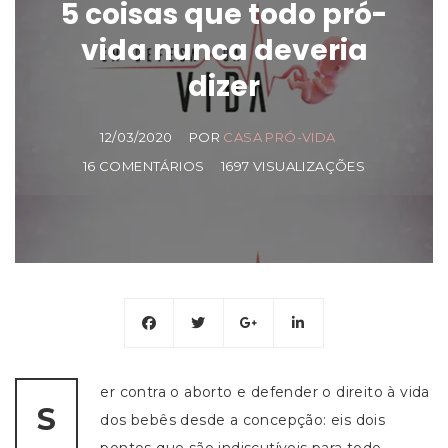
5 coisas que todo pró-
vida nunca deveria
dizer
12/03/2020
POR
CASA PRÓ-VIDA
16 COMENTÁRIOS
1697 VISUALIZAÇÕES
er contra o aborto e defender o direito à vida
S
dos bebês desde a concepção: eis dois