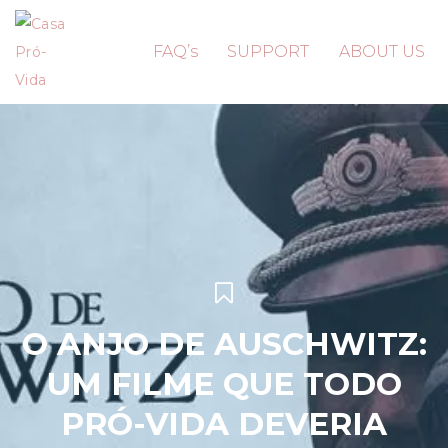
FAQ’s
SUPPORT
ABOUT US
O ANJO DE AUSCHWITZ:
UM FILME QUE TODO
PRÓ-VIDA DEVERIA