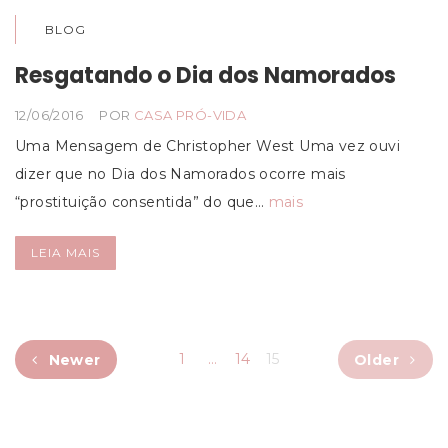
BLOG
Resgatando o Dia dos Namorados
12/06/2016
POR
CASA PRÓ-VIDA
Uma Mensagem de Christopher West Uma vez ouvi
dizer que no Dia dos Namorados ocorre mais
“prostituição consentida” do que…
mais
LEIA MAIS
1
…
14
15
Newer
Older